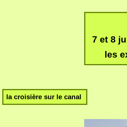
7 et 8 j
les 
la croisière sur le canal