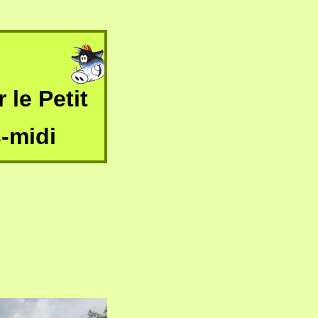
 le Petit
-midi