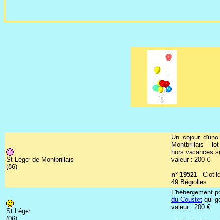
Un séjour d'une
Montbrillais - l
hors vacances sc
St Léger de Montbrillais
valeur : 200 €
(86)
n° 19521
- Clotil
49 Bégrolles
L'hébergement po
du Coustet
qui gè
valeur : 200 €
St Léger
(06)