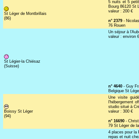
5 nuits et 5 pet
Bourg 86120 St Lég
valeur : 200 €
St Léger de Montbrillais
(86)
n° 2379
- Nicolas
76 Rouen
Un séjour à l'Au
valeur : environ
St Légier-la Chiésaz
(Suisse)
n° 4640
- Guy Fr
Belgique St Lég
Une visite gui
l'hébergement o
studio situé à Cr
Boissy St Léger
valeur : 300 €
(94)
n° 16690
- Chris
79 St Léger de la
4 places pour la 
repas et nuit chez