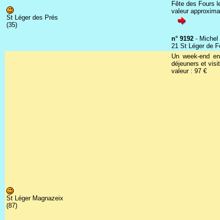
Fête des Fours l
valeur approxima
St Léger des Prés
(35)
n° 9192
- Michel
21 St Léger de 
Un week-end en 
déjeuners et vis
valeur : 97 €
St Léger Magnazeix
(87)