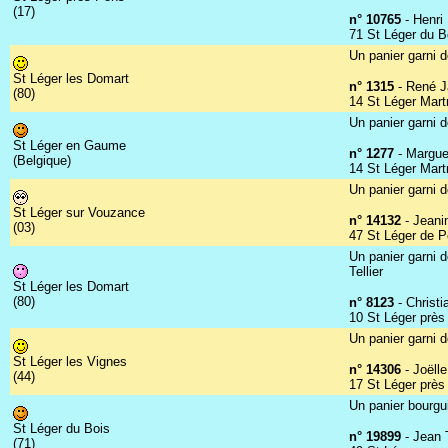
(17)
n° 10765
- Henri
71 St Léger du B
Un panier garni d
St Léger les Domart
n° 1315
- René J
(80)
14 St Léger Mart
Un panier garni d
St Léger en Gaume
n° 1277
- Marguer
(Belgique)
14 St Léger Mart
Un panier garni d
St Léger sur Vouzance
n° 14132
- Jeani
(03)
47 St Léger de 
Un panier garni d
Tellier
St Léger les Domart
(80)
n° 8123
- Christi
10 St Léger près
Un panier garni d
St Léger les Vignes
n° 14306
- Joëlle
(44)
17 St Léger prè
Un panier bourgui
St Léger du Bois
n° 19899
- Jean 
(71)