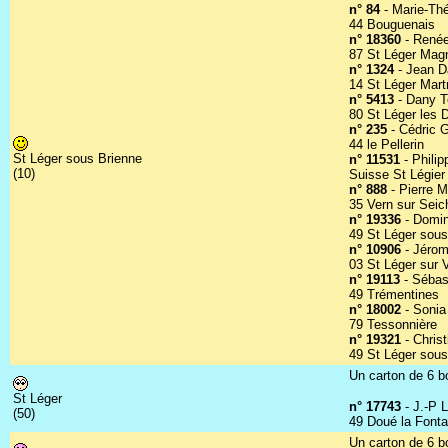
n° 84
- Marie-Thé
44 Bouguenais
n° 18360
- René
87 St Léger Mag
n° 1324
- Jean 
14 St Léger Mart
n° 5413
- Dany Te
80 St Léger les 
n° 235
- Cédric G
44 le Pellerin
St Léger sous Brienne
n° 11531
- Phili
(10)
Suisse St Légier
n° 888
- Pierre M
35 Vern sur Seic
n° 19336
- Domin
49 St Léger sous
n° 10906
- Jéro
03 St Léger sur
n° 19113
- Sébast
49 Trémentines
n° 18002
- Sonia 
79 Tessonnière
n° 19321
- Chris
49 St Léger sous
Un carton de 6 bo
St Léger
n° 17743
- J.-P 
(50)
49 Doué la Fonta
Un carton de 6 bo