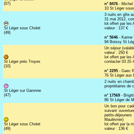
(07)
n° 8476
- Michel 
10 St Léger sous
3 nuits en gîte 
31 mai 2012, comp
lot offert par le
St Léger sous Cholet
valeur : 137 €
(49)
n° 5646
- Karine
94 Boissy St Lég
Un séjour (valab
valeur : 250 €
lot offert par l
St Léger près Troyes
contacter 03 25 
(10)
n° 2295
- Gaec R
76 St Léger aux 
2 nuits en chambr
propriétaires de
St Léger sur Garonne
(47)
n° 17569
- Brigit
86 St Léger de Mo
Un bon pour cade
suivant ouvertur
petits-déjeuners
Maulévrier)
St Léger sous Cholet
lot offert par la 
(49)
valeur : 136 €