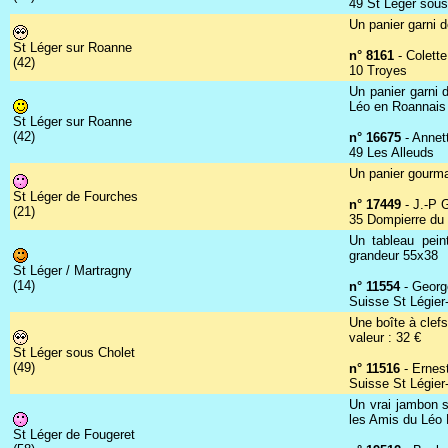
49 St Léger sous
Un panier garni d
St Léger sur Roanne
n° 8161
- Colette
(42)
10 Troyes
Un panier garni 
Léo en Roannais
St Léger sur Roanne
(42)
n° 16675
- Annet
49 Les Alleuds
Un panier gourma
St Léger de Fourches
n° 17449
- J.-P 
(21)
35 Dompierre du
Un tableau pein
grandeur 55x38
St Léger / Martragny
(14)
n° 11554
- Georg
Suisse St Légier
Une boîte à clefs
valeur : 32 €
St Léger sous Cholet
(49)
n° 11516
- Ernes
Suisse St Légier
Un vrai jambon s
les Amis du Léo
St Léger de Fougeret