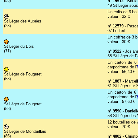
(58)
n° 19512
- Boulan
49 St Léger sous
Un colis de 6 bou
valeur : 32 €
St Léger des Aubées
(28)
n° 12579
- Pasca
07 Le Teil
Un coffret de 3 b
valeur : 30 €
St Léger du Bois
(71)
n° 9522
- Josian
58 St Léger de F
Un carton de 6 
carpodrome de l'
valeur : 56,40 €
St Léger de Fougeret
(58)
n° 1887
- Marcel
61 St Léger sur 
Un carton de 6 
carpodrome de l'
valeur : 57,60 €
St Léger de Fougeret
(58)
n° 9590
- Daniell
58 St Léger des 
12 bouteilles de
valeur : 70 €
St Léger de Montbrillais
(86)
n° 4802
- Christ