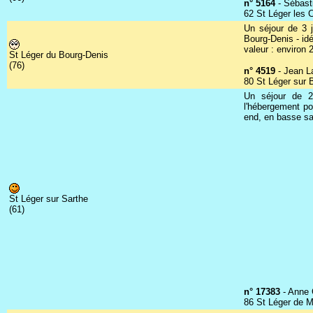
n° 5164
- Sébast
62 St Léger les C
Un séjour de 3 j
Bourg-Denis - id
valeur : environ 
St Léger du Bourg-Denis
(76)
n° 4519
- Jean L
80 St Léger sur 
Un séjour de 2
l'hébergement po
end, en basse sa
St Léger sur Sarthe
(61)
n° 17383
- Anne 
86 St Léger de Mo