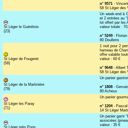
n° 9571
- Vincent
58 St Léger des 
Un week-end à Gu
et 2 entrées au "
lot offert par le
St Léger le Guérétois
valeur totale : 70
(23)
n° 5249
- Florian
80 Doullens
1 nuit pour 2 pe
hameau de Champ
offre valable tou
St Léger de Fougeret
valeur : 60 €
(58)
n° 9648
- Albert 
58 St Léger des 
Un panier gastron
St Léger de la Martinière
n° 1808
- Gervais
(79)
80 Acheux
Un panier gourma
St Léger les Paray
n° 1204
- Pascal
(71)
14 St Léger Mart
Un panier garni 
associées (pineau
valeur : 35 €
St Léger près Pons