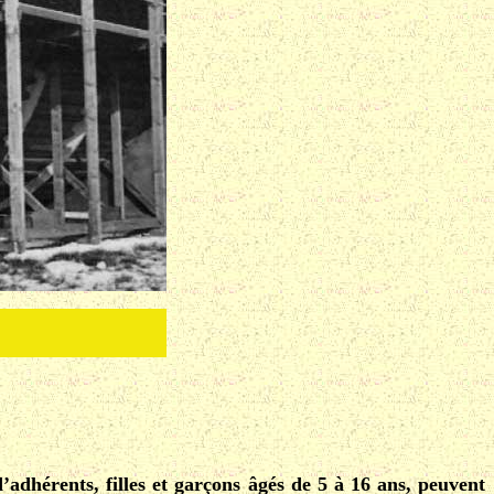
’adhérents, filles et garçons âgés de 5 à 16 ans, peuvent