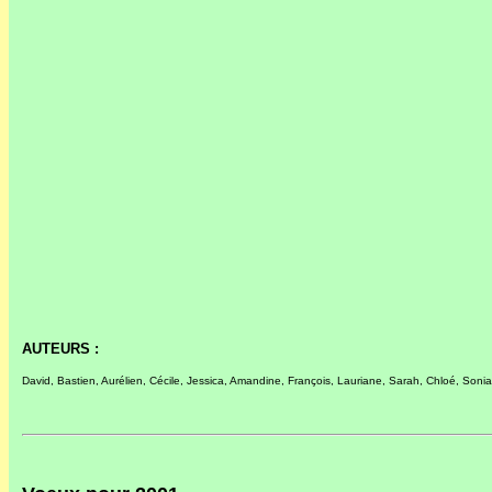
AUTEURS :
David, Bastien, Aurélien, Cécile, Jessica, Amandine, François, Lauriane, Sarah, Chloé, Sonia,