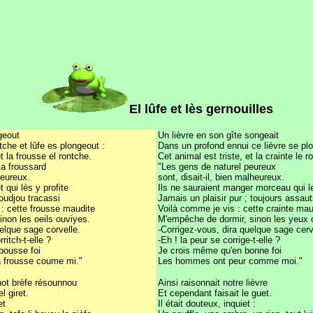
El lûfe et lès gernouilles
geout
Un lièvre en son gîte songeait
che et lûfe es plongeout :
Dans un profond ennui ce lièvre se plo
et la frousse el rontche.
Cet animal est triste, et la crainte le r
ma froussard
"Les gens de naturel peureux
heureux.
sont, disait-il, bien malheureux.
t qui lès y profite
Ils ne sauraient manger morceau qui le
toudjou tracassi
Jamais un plaisir pur ; toujours assaut
 : cette frousse maudite
Voilà comme je vis : cette crainte mau
inon les oeils ouviyes.
M'empêche de dormir, sinon les yeux 
uelque sage corvelle.
-Corrigez-vous, dira quelque sage cerv
ritch-t-elle ?
-Eh ! la peur se corrige-t-elle ?
bousse foi
Je crois même qu'en bonne foi
 frousse coume mi."
Les hommes ont peur comme moi."
ot brèfe résounnou
Ainsi raisonnait notre lièvre
l giret.
Et cependant faisait le guet.
et
Il était douteux, inquiet :