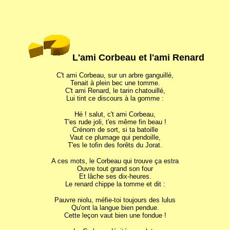
L'ami Corbeau et l'ami Renard
C't ami Corbeau, sur un arbre ganguillé,
Tenait à plein bec une tomme.
C't ami Renard, le tarin chatouillé,
Lui tint ce discours à la gomme :
Hé ! salut, c't ami Corbeau,
T'es rude joli, t'es même fin beau !
Crénom de sort, si ta batoille
Vaut ce plumage qui pendoille,
T'es le tofin des forêts du Jorat.
A ces mots, le Corbeau qui trouve ça estra
Ouvre tout grand son four
Et lâche ses dix-heures.
Le renard chippe la tomme et dit :
Pauvre niolu, méfie-toi toujours des lulus
Qu'ont la langue bien pendue.
Cette leçon vaut bien une fondue !