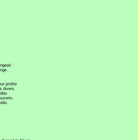
ngeait :
onge.
ur profite
s divers
dite
ouverts.
elle.