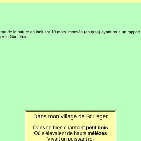
thème de la nature en incluant 10 mots imposés (en gras) ayant tous un rappo
r le Guérétois.
Dans mon village de St Léger
Dans ce bien charmant
petit bois
Où s'élevaient de hauts
mélèzes
Vivait un puissant roi