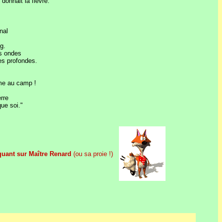
 donnait la fièvre.
nal
ng.
es ondes
tes profondes.
rme au camp !
erre
que soi."
quant sur Maître Renard
(ou sa proie !)