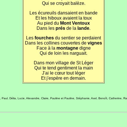
Qui se croyait balèze.
Les écureuils dansaient en bande
Et les hiboux avaient la toux
Au pied du
Mont Ventoux
Dans les
prés
de la
lande
.
Les
fourches
du sentier se perdaient
Dans les collines couvertes de
vignes
Face à la
montagne
digne
Qui de loin les narguait.
Dans mon village de St Léger
Qui te tend gentiment la main
J'ai le cœur tout léger
Et j'espère en demain.
 Paul, Délia, Lucie, Alexandre, Claire, Pauline et Pauline, Stéphanie, Axel, Benoît, Catherine, R