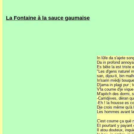
La Fontaine à la sauce gaumaise
In lûfe da s'ajete son
Da in profond annoyat
Es bête la est triste 
"Les d'gens naturel 
san, dijou-ti, bin mal
In'sarin mièdji bouque
D'jama in plagi pur ; 
V'la coume d'je vique
M'apitch des dormi, s
-Carridjives, dèran q
-Eh ! la frousse es cor
Dje crois même qu'à 
Les hommes avant la
C'est coume ça què n
Et pourtant y payant e
Il atou douteux, inqui