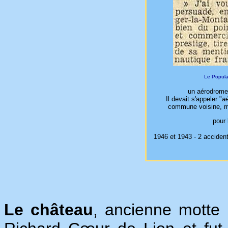
Le Popula
un aérodrome 
Il devait s'appeler "
aé
commune voisine, mai
pour 
1946 et 1943 - 2 accidents
Le château
, ancienne motte 