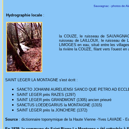
Sauvagnac - photos de Ala
Hydrographie locale
:
la COUZE, le ruisseau de SAUVAGNAC,
ruisseau de LAILLOUX, le ruisseau de
LIMOGES en eau, situé entre les village
la rivière la COUZE, filant vers l'ouest e
SAINT LEGER LA MONTAGNE s'est écrit :
SANCTO JOHANNI AURELIENSI SANCO QUE PETRO AD ECCLE
SAINT LEGER près RAZES (1297)
SAINT LEGER près GRANDMONT (1305) ancien prieuré
SANCTUS LOEDEGARIUS la MONTAIGNE (1315)
SAINT LEGER près la JONCHERE (1372)
Source
: dictionnaire toponymique de la Haute Vienne -Yves LAVADE - E
En 1829, la commune de Saint Pierre La Montagne a été rattachée à 