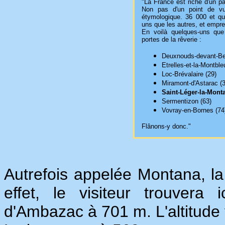
"La France est riche d'un 
Non pas d'un point de v
étymologique. 36 000 et qu
uns que les autres, et empr
En voilà quelques-uns que 
portes de la rêverie :
Deuxnouds-devant-Be
Etrelles-et-la-Montble
Loc-Brévalaire (29)
Miramont-d'Astarac (3
Saint-Léger-la-Mont
Sermentizon (63)
Vovray-en-Bornes (74
Flânons-y donc."
Autrefois appelée Montana, 
effet, le visiteur trouvera
d'Ambazac à 701 m. L'altitude