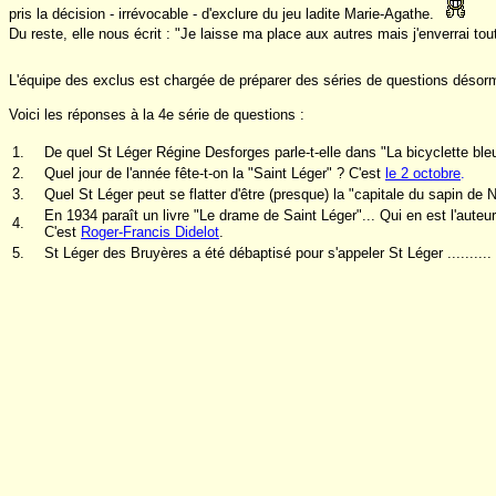
pris la décision - irrévocable - d'exclure du jeu ladite Marie-Agathe.
Du reste, elle nous écrit : "Je laisse ma place aux autres mais j'enverrai 
L'équipe des exclus est chargée de préparer des séries de questions désor
Voici les réponses à la 4e série de questions :
1.
De quel St Léger Régine Desforges parle-t-elle dans "La bicyclette bl
2.
Quel jour de l'année fête-t-on la "Saint Léger" ? C'est
le 2 octobre
.
3.
Quel St Léger peut se flatter d'être (presque) la "capitale du sapin de N
En 1934 paraît un livre "Le drame de Saint Léger"... Qui en est l'auteur
4.
C'est
Roger-Francis Didelot
.
5.
St Léger des Bruyères a été débaptisé pour s'appeler St Léger ..........