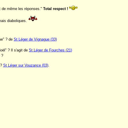
tout de même les réponses."
Total respect !
mais diaboliques.
eue" ? de
St Léger de Vignague (33)
oël" ? Il s'agit de
St Léger de Fourches (21)
 ?
 ?
St Léger sur Vouzance (03)
.