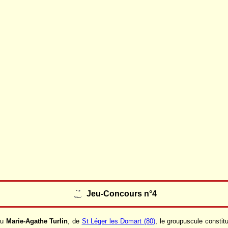
Jeu-Concours n°4
au
Marie-Agathe Turlin
, de
St Léger les Domart (80)
, le groupuscule consti