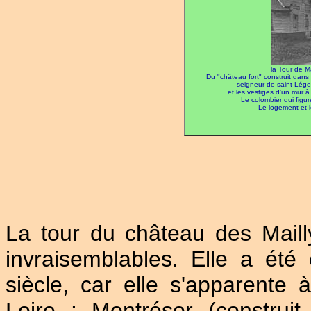
la Tour de Ma
Du "château fort" construit dans l
seigneur de saint Léger,
et les vestiges d'un mur à
Le colombier qui figu
Le logement et l
La tour du château des Maill
invraisemblables. Elle a été
siècle, car elle s'apparente 
Loire : Montrésor (constru