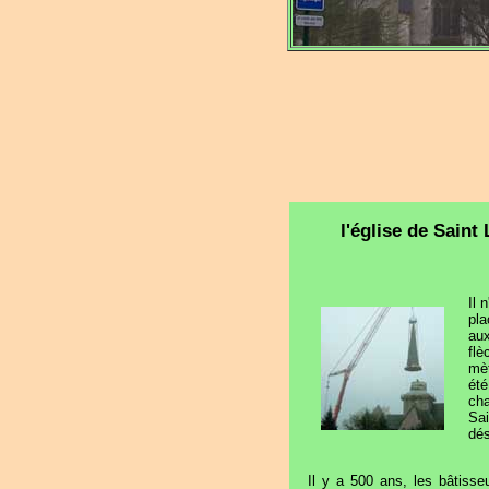
l'église de Saint
Il 
pla
aux
fl
mèt
été
ch
Sa
dés
Il y a 500 ans, les bâtiss