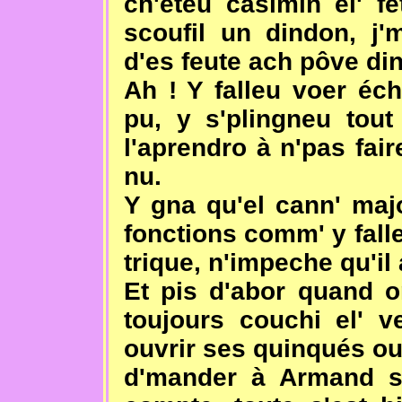
ch'eteu casimin el' f
scoufil un dindon, j
d'es feute ach pôve di
Ah ! Y falleu voer éc
pu, y s'plingneu tout
l'aprendro à n'pas fair
nu.
Y gna qu'el cann' majo
fonctions comm' y falle
trique, n'impeche qu'il
Et pis d'abor quand on
toujours couchi el' v
ouvrir ses quinqués ou 
d'mander à Armand si