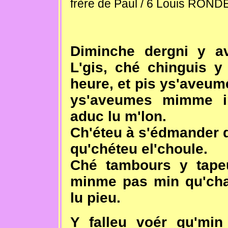
frère de Paul / 6 Louis ROND
Diminche dergni y a
L'gis, ché chinguis y
heure, et pis ys'aveume
ys'aveumes mimme inf
aduc lu m'lon.
Ch'éteu à s'édmander q
qu'chéteu el'choule.
Ché tambours y tapeu
minme pas min qu'chas
lu pieu.
Y falleu voér qu'min