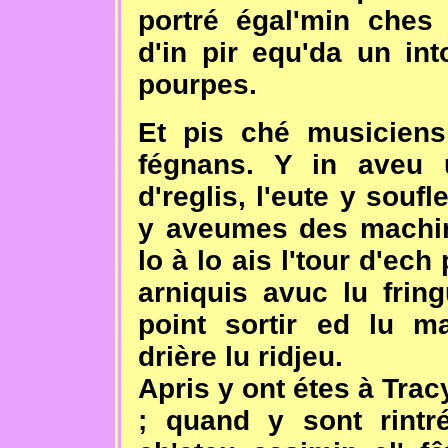
portré égal'min ches 
d'in pir equ'da un in
pourpes.
Et pis ché musiciens 
fégnans. Y in aveu 
d'reglis, l'eute y soufl
y aveumes des machins
lo à lo ais l'tour d'ec
arniquis avuc lu frin
point sortir ed lu m
drière lu ridjeu.
Apris y ont étes à Tracy
; quand y sont rintré