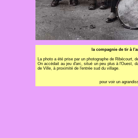
la compagnie de tir à l'
La photo a été prise par un photographe de Ribécourt, de
On accédait au jeu d'arc, situé un peu plus à l'Ouest, d
de Ville, à proximité de l'entrée sud du village.
pour voir un agrandis