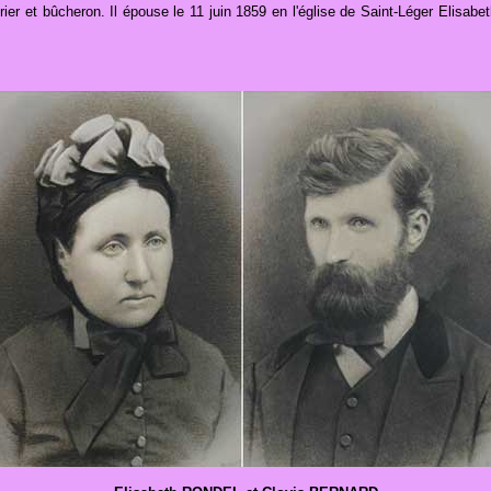
 et bûcheron. Il épouse le 11 juin 1859 en l'église de Saint-Léger Elisabeth 