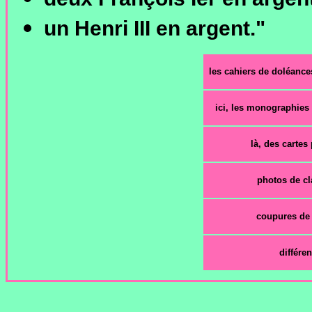
un Henri III en argent."
les cahiers de doléance
ici, les monographies
là, des cartes
photos de c
coupures de
différe