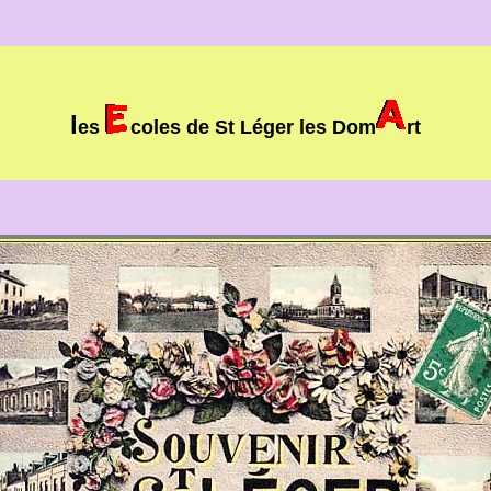
l
es
coles de St Léger les Dom
rt