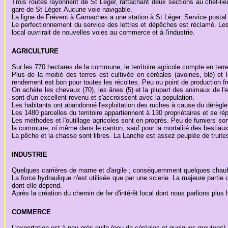
Trois routes rayonnent de St Léger, rattachant deux sections au chef-
gare de St Léger. Aucune voie navigable.
La ligne de Frévent à Gamaches a une station à St Léger. Service postal (
Le perfectionnement du service des lettres et dépêches est réclamé. Les
local ouvrirait de nouvelles voies au commerce et à l'industrie.
AGRICULTURE
Sur les 770 hectares de la commune, le territoire agricole compte en terres
Plus de la moitié des terres est cultivée en céréales (avoines, blé) et l
rendement est bon pour toutes les récoltes. Peu ou point de production fru
On achète les chevaux (70), les ânes (5) et la plupart des animaux de l'
sont d'un excellent revenu et s'accroissent avec la population.
Les habitants ont abandonné l'exploitation des ruches à cause du dérègl
Les 1480 parcelles du territoire appartiennent à 130 propriétaires et se ré
Les méthodes et l'outillage agricoles sont en progrès. Peu de fumiers son
la commune, ni même dans le canton, sauf pour la mortalité des bestiaux
La pêche et la chasse sont libres. La Lanche est assez peuplée de truites
INDUSTRIE
Quelques carrières de marne et d'argile ; conséquemment quelques chaufo
La force hydraulique n'est utilisée que par une scierie. La majeure partie 
dont elle dépend.
Après la création du chemin de fer d'intérêt local dont nous parlions plus 
COMMERCE
L'exportation est à peu près nulle (peu de céréales et quelques moutons).