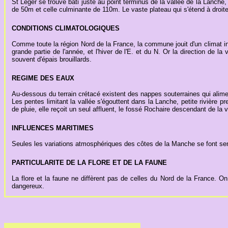
St Léger se trouve bâti juste au point terminus de la vallée de la Lanche, à 
de 50m et celle culminante de 110m. Le vaste plateau qui s'étend à droite
CONDITIONS CLIMATOLOGIQUES
Comme toute la région Nord de la France, la commune jouit d'un climat i
grande partie de l'année, et l'hiver de l'E. et du N. Or la direction de 
souvent d'épais brouillards.
REGIME DES EAUX
Au-dessous du terrain crétacé existent des nappes souterraines qui alimen
Les pentes limitant la vallée s'égouttent dans la Lanche, petite rivière 
de pluie, elle reçoit un seul affluent, le fossé Rochaire descendant de la
INFLUENCES MARITIMES
Seules les variations atmosphériques des côtes de la Manche se font sent
PARTICULARITE DE LA FLORE ET DE LA FAUNE
La flore et la faune ne diffèrent pas de celles du Nord de la France. On
dangereux.