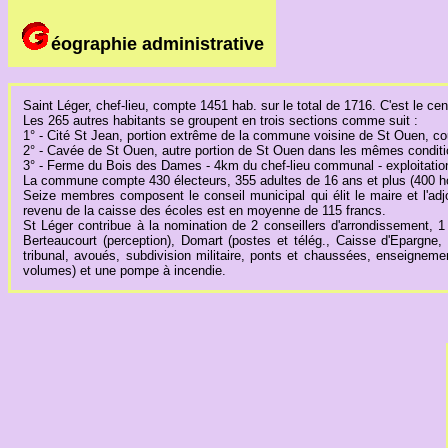
éographie administrative
Saint Léger, chef-lieu, compte 1451 hab. sur le total de 1716. C'est le centr
Les 265 autres habitants se groupent en trois sections comme suit :
1° - Cité St Jean, portion extrême de la commune voisine de St Ouen, cou
2° - Cavée de St Ouen, autre portion de St Ouen dans les mêmes conditi
3° - Ferme du Bois des Dames - 4km du chef-lieu communal - exploitation 
La commune compte 430 électeurs, 355 adultes de 16 ans et plus (400 hom
Seize membres composent le conseil municipal qui élit le maire et l'ad
revenu de la caisse des écoles est en moyenne de 115 francs.
St Léger contribue à la nomination de 2 conseillers d'arrondissement, 
Berteaucourt (perception), Domart (postes et télég., Caisse d'Epargne, n
tribunal, avoués, subdivision militaire, ponts et chaussées, enseignement
volumes) et une pompe à incendie.