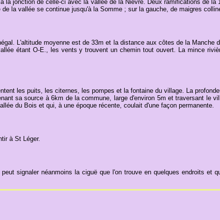
la jonction de celle-ci avec la vallée de la Nièvre. Deux ramifications de la 1re 
 de la vallée se continue jusqu'à la Somme ; sur la gauche, de maigres colline
négal. L'altitude moyenne est de 33m et la distance aux côtes de la Manche d
la vallée étant O-E., les vents y trouvent un chemin tout ouvert. La mince riv
tent les puits, les citernes, les pompes et la fontaine du village. La profond
prenant sa source à 6km de la commune, large d'environ 5m et traversant le vil
 vallée du Bois et qui, à une époque récente, coulait d'une façon permanente.
ir à St Léger.
 peut signaler néanmoins la ciguë que l'on trouve en quelques endroits et qu