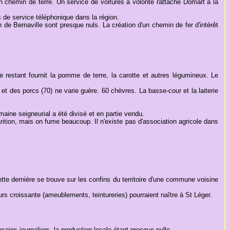
chemin de terre. Un service de voitures à volonté rattache Domart à la
 de service téléphonique dans la région.
e Bernaville sont presque nuls. La création d'un chemin de fer d'intérêt
 Le restant fournit la pomme de terre, la carotte et autres légumineux. Le
t des porcs (70) ne varie guère. 60 chèvres. La basse-cour et la laiterie
omaine seigneurial a été divisé et en partie vendu.
rition, mais on fume beaucoup. Il n'existe pas d'association agricole dans
cette dernière se trouve sur les confins du territoire d'une commune voisine
urs croissante (ameublements, teintureries) pourraient naître à St Léger.
oins journaliers, la production locale étant presque nulle.