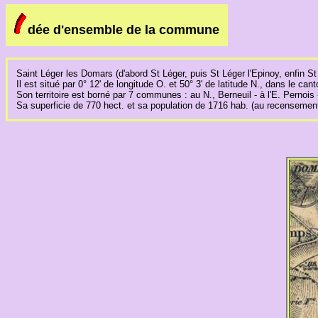
dée d'ensemble de la commune
Saint Léger les Domars (d'abord St Léger, puis St Léger l'Epinoy, enfin St
Il est situé par 0° 12' de longitude O. et 50° 3' de latitude N., dans le ca
Son territoire est borné par 7 communes : au N., Berneuil - à l'E. Pernois
Sa superficie de 770 hect. et sa population de 1716 hab. (au recenseme