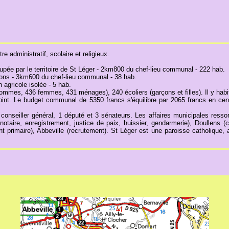
e administratif, scolaire et religieux.
pée par le territoire de St Léger - 2km800 du chef-lieu communal - 222 hab.
ons - 3km600 du chef-lieu communal - 38 hab.
agricole isolée - 5 hab.
mes, 436 femmes, 431 ménages), 240 écoliers (garçons et filles). Il y habi
joint. Le budget communal de 5350 francs s'équilibre par 2065 francs en cen
1 conseiller général, 1 député et 3 sénateurs. Les affaires municipales res
otaire, enregistrement, justice de paix, huissier, gendarmerie), Doullens (
 primaire), Abbeville (recrutement). St Léger est une paroisse catholique, a