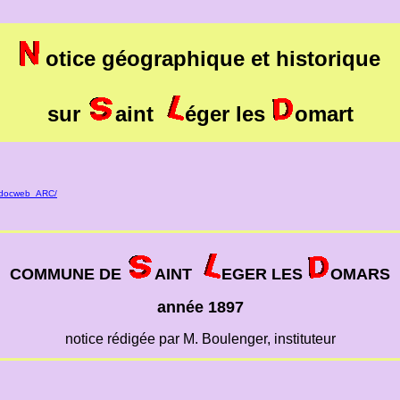
otice géographique et historique
sur
aint
éger les
omart
cindocweb_ARC/
COMMUNE DE
AINT
EGER LES
OMARS
année 1897
notice rédigée par M. Boulenger, instituteur