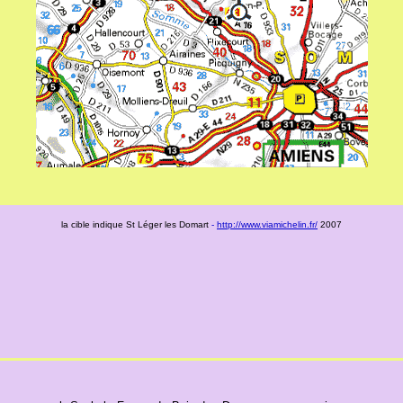
la cible indique St Léger les Domart
-
http://www.viamichelin.fr/
2007