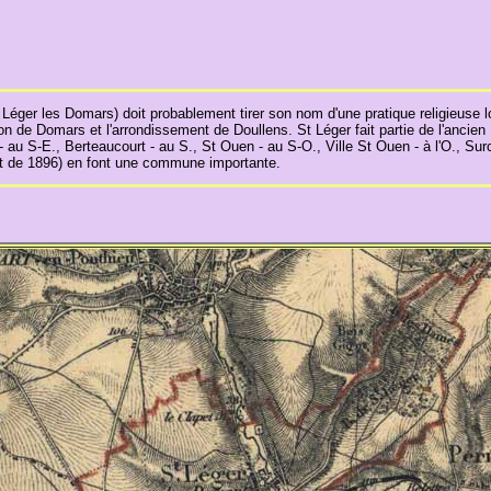
 Léger les Domars) doit probablement tirer son nom d'une pratique religieuse l
nton de Domars et l'arrondissement de Doullens. St Léger fait partie de l'ancien
 - au S-E., Berteaucourt - au S., St Ouen - au S-O., Ville St Ouen - à l'O., S
nt de 1896) en font une commune importante.