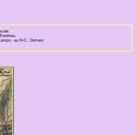
ocale.
 Ponthieu.
urcamps - au N-O., Domars.