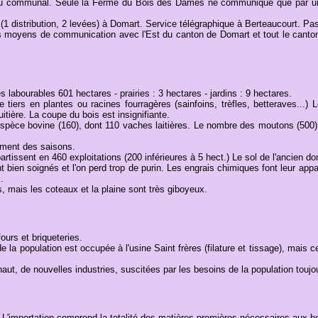
lieu communal. Seule la Ferme du Bois des Dames ne communique que par un 
1 distribution, 2 levées) à Domart. Service télégraphique à Berteaucourt. Pas
 moyens de communication avec l'Est du canton de Domart et tout le canton d
 labourables 601 hectares - prairies : 3 hectares - jardins : 9 hectares.
e tiers en plantes ou racines fourragères (sainfoins, trèfles, betteraves...)
itière. La coupe du bois est insignifiante.
espèce bovine (160), dont 110 vaches laitières. Le nombre des moutons (500) e
ement des saisons.
partissent en 460 exploitations (200 inférieures à 5 hect.) Le sol de l'ancien d
t bien soignés et l'on perd trop de purin. Les engrais chimiques font leur appa
.
, mais les coteaux et la plaine sont très giboyeux.
urs et briqueteries.
de la population est occupée à l'usine Saint frères (filature et tissage), mais 
haut, de nouvelles industries, suscitées par les besoins de la population toujo
 L'importation comprend la totalité des matières premières nécessaires aux bes