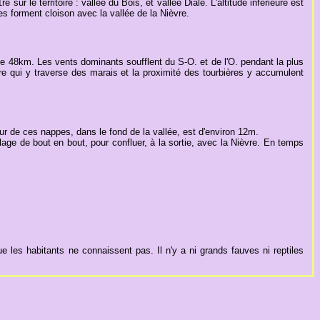
sur le territoire : vallée du Bois, et vallée Diale. L'altitude inférieure est
s forment cloison avec la vallée de la Nièvre.
e 48km. Les vents dominants soufflent du S-O. et de l'O. pendant la plus
ière qui y traverse des marais et la proximité des tourbières y accumulent
eur de ces nappes, dans le fond de la vallée, est d'environ 12m.
lage de bout en bout, pour confluer, à la sortie, avec la Nièvre. En temps
e les habitants ne connaissent pas. Il n'y a ni grands fauves ni reptiles