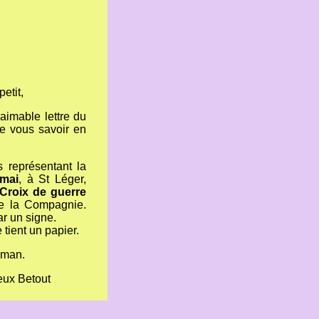
etit,
 aimable lettre du
e vous savoir en
 représentant la
 mai
, à St Léger,
 Croix de guerre
de la Compagnie.
ar un signe.
 tient un papier.
aman.
ieux Betout