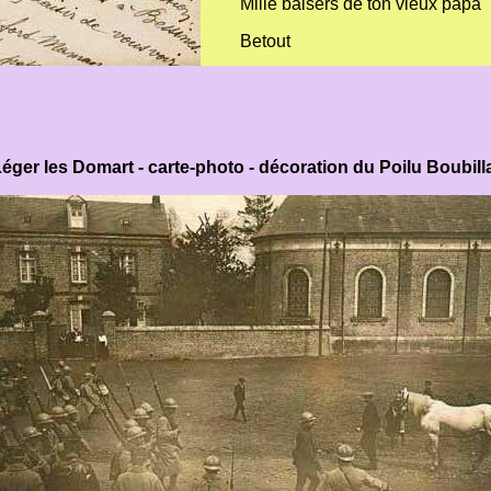
Mille baisers de ton vieux papa
Betout
Léger les Domart - carte-photo - décoration du Poilu Boubilla