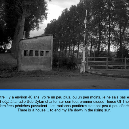
tre il y a environ 40 ans, voire un peu plus, ou un peu moins, je ne sais pas
t déjà à la radio Bob Dylan chanter sur son tout premier disque House Of The
ernières péniches passaient. Les maisons pontières se sont peu à peu décré
There is a house... to end my life down in the rising sun.