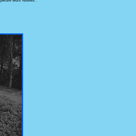
erdre leurs feuilles..