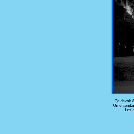
Ça devait ê
On entendai
Les d