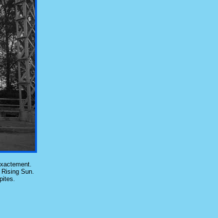
 exactement.
 Rising Sun.
pites.