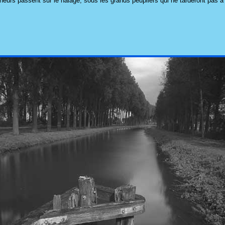
eurs passent sur le halage, sous les grands peupliers qui ne tarderont pas à p