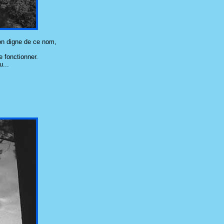
on digne de ce nom,
e fonctionner.
u...