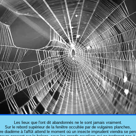
Les lieux que l'ont dit abandonnés ne le sont jamais vraiment.
Sur le rebord supérieur de la fenêtre occultée par de vulgaires planches,
re diadème à l'affût attend le moment où un insecte imprudent viendra se perd