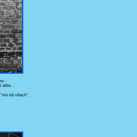
ns -
 allée...
"min bô villach" .