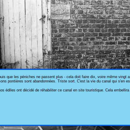
uis que les péniches ne passent plus - cela doit faire dix, voire même vingt a
ons pontières sont abandonnées. Triste sort. C'est la vie du canal qui s'en est
 édiles ont décidé de réhabiliter ce canal en site touristique. Cela embellira 