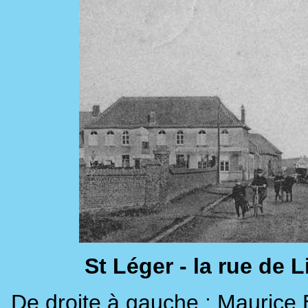
St Léger - la rue de L
De droite à gauche : Maurice 