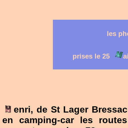
les ph
prises le 25
a
enri, de St Lager Bressa
en camping-car les routes