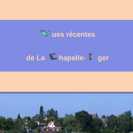
ues récentes
de La
hapelle-
ger