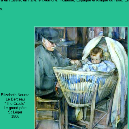
 en Russie, en Italie, en Autriche, Hollande, Espagne et Afrique du Nord. El
s.
Elizabeth Nourse
Le Berceau
"The Cradle"
Le grand-père
St Léger
1906