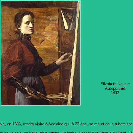
Elizabeth Nourse
Autoportrait
1892
is, en 1893, rendre visite à Adelaide qui, à 33 ans, se meurt de la tuberculos