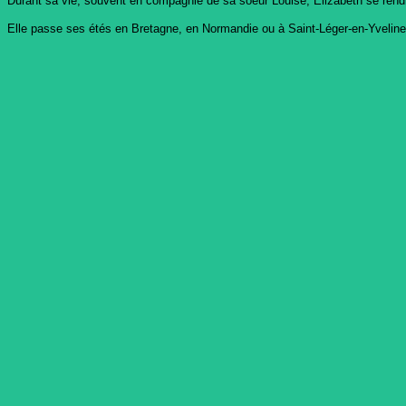
Durant sa vie, souvent en compagnie de sa soeur Louise, Elizabeth se rendra
Elle passe ses étés en Bretagne, en Normandie ou à Saint-Léger-en-Yveline