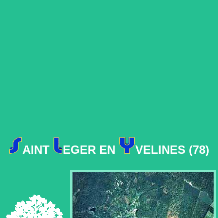
AINT
EGER EN
VELINES (78)