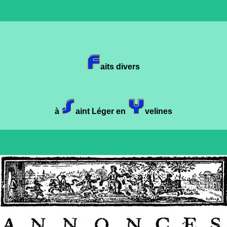
aits divers
à
aint Léger en
velines