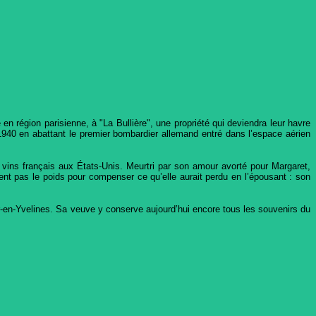
en région parisienne, à "La Bullière", une propriété qui deviendra leur havre
en 1940 en abattant le premier bombardier allemand entré dans l’espace aérien
 vins français aux États-Unis. Meurtri par son amour avorté pour Margaret,
ement pas le poids pour compenser ce qu’elle aurait perdu en l’épousant : son
er-en-Yvelines. Sa veuve y conserve aujourd’hui encore tous les souvenirs du