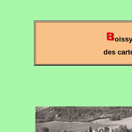
oiss
des cart