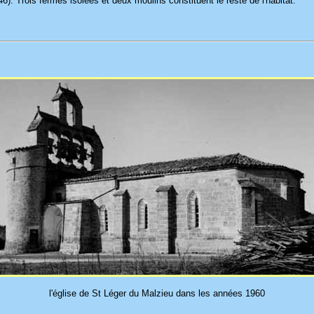
. Trois fermes isolées et deux moulins constituent le reste de l'habitat.
l'église de St Léger du Malzieu dans les années 1960