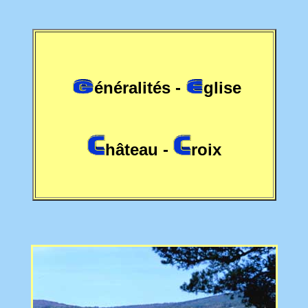
énéralités -
glise
hâteau -
roix