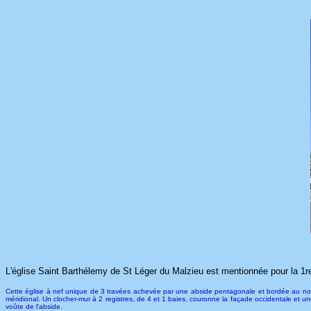
L'église Saint Barthélemy de St Léger du Malzieu est mentionnée pour la 1re 
Cette église à nef unique de 3 travées achevée par une abside pentagonale et bordée au nord d
méridional. Un clocher-mur à 2 registres, de 4 et 1 baies, couronne la façade occidentale et une
voûte de l'abside.