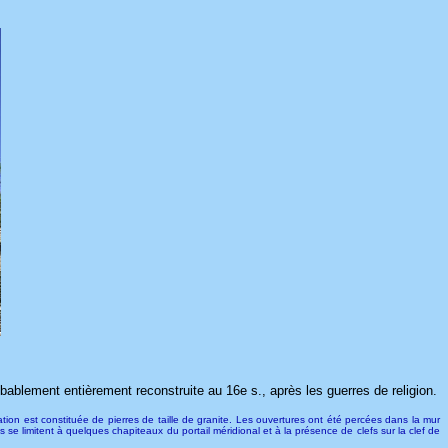
bablement entièrement reconstruite au 16e s., après les guerres de religion.
ion est constituée de pierres de taille de granite. Les ouvertures ont été percées dans la mur
 se limitent à quelques chapiteaux du portail méridional et à la présence de clefs sur la clef de