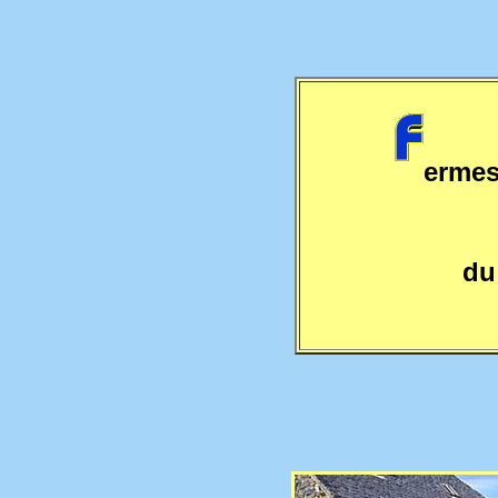
erme
d