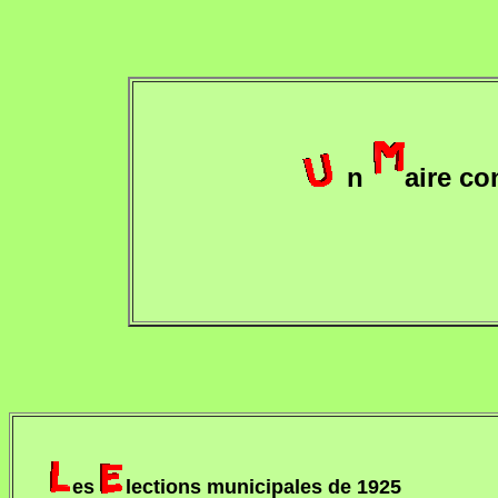
n
aire co
es
lections municipales de 1925