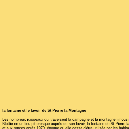
la fontaine et le lavoir de St Pierre la Montagne
Les nombreux ruisseaux qui traversent la campagne et la montagne limousin
Blottie en un lieu pittoresque auprès de son lavoir, la fontaine de St Pierr
et aux ronces après 1970, époque où elle cessa d'être utilisée par les habita