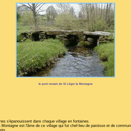
le pont romain de St Léger la Montagne
es s'épanouissent dans chaque village en fontaines.
e la Montagne est l'âme de ce village qui fut chef-lieu de paroisse et de commu
nts...