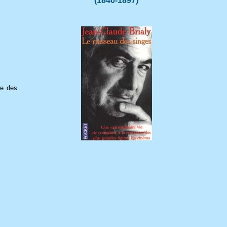
(1840-1897)
re des