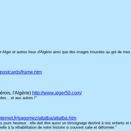
ur Alger et autres lieux d'Algérie ainsi que des images trouvées au gré de me
m/postcards/frame.htm
rois, l'Algérie)
http://www.alger50.com/
es... et aux autres !"
internet.fr/gagomez/attatba/attatba.htm
os jours heureux ; elle doit être aussi un témoignage destiné à nos enfants et
e à la réhabilitation de notre histoire si souvent salie et déformée."