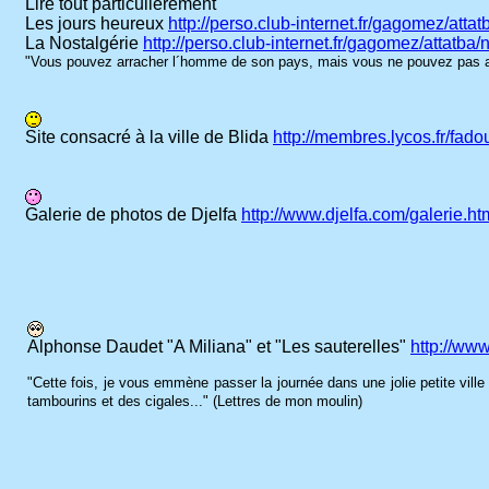
Lire tout particulièrement
Les jours heureux
http://perso.club-internet.fr/gagomez/at
La Nostalgérie
http://perso.club-internet.fr/gagomez/attatba
"Vous pouvez arracher l´homme de son pays, mais vous ne pouvez pas a
Site consacré à la ville de Blida
http://membres.lycos.fr/fad
Galerie de photos de Djelfa
http://www.djelfa.com/galerie.ht
Alphonse Daudet "A Miliana" et "Les sauterelles"
http://ww
"Cette fois, je vous emmène passer la journée dans une jolie petite vill
tambourins et des cigales..."
(Lettres de mon moulin)