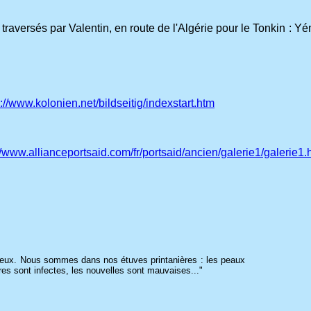
raversés par Valentin, en route de l'Algérie pour le Tonkin
: Yé
p://www.kolonien.net/bildseitig/indexstart.htm
//www.allianceportsaid.com/fr/portsaid/ancien/galerie1/galerie1.
ieux. Nous sommes dans nos étuves printanières : les peaux
aires sont infectes, les nouvelles sont mauvaises..."