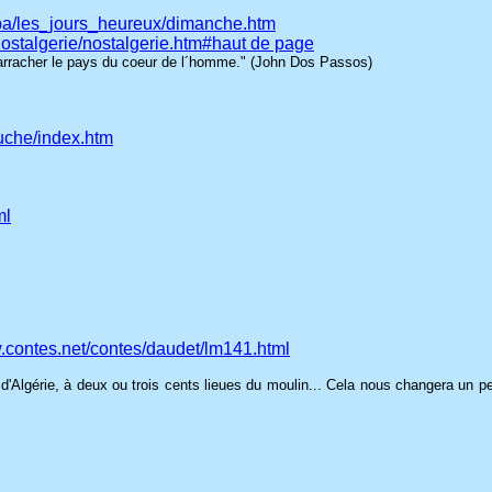
tatba/les_jours_heureux/dimanche.htm
/nostalgerie/nostalgerie.htm#haut de page
rracher le pays du coeur de l´homme." (John Dos Passos)
ouche/index.htm
ml
w.contes.net/contes/daudet/lm141.html
e d'Algérie, à deux ou trois cents lieues du moulin... Cela nous changera un p