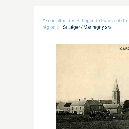
Association des St Léger de France et d'ai
région 2
|
St Léger / Martragny 2/2