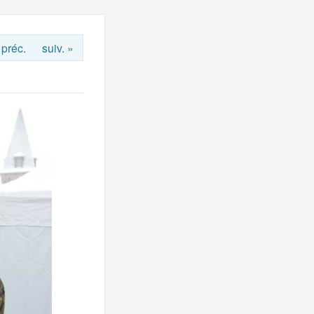
 préc.
suiv. »