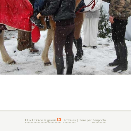
Flux RSS de la galerie
|
Archives
| Géré par
Zenphoto