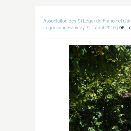
Association des St Léger de France et d'ai
Léger sous Beuvray 71 - août 2010
|
05---