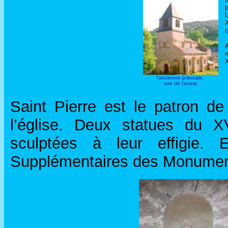
p
L
c
m
X
l'ancienne prieurale,
vue de l'ouest
Saint Pierre est le patron de
l’église. Deux statues du X
sculptées à leur effigie. E
Supplémentaires des Monument