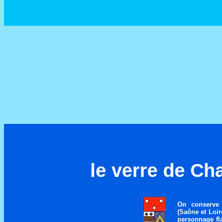
le verre de Ch
On conserve
(Saône et Loir
personnage fl