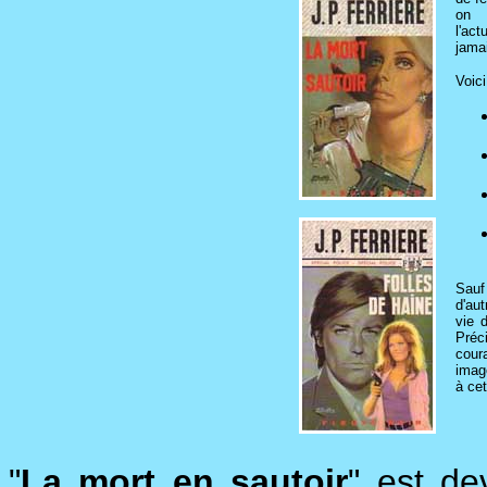
on 
l'act
jamai
Voici
Sauf
d'au
vie 
Préci
cour
imag
à ce
"
La mort en sautoir
" est de