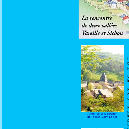
L
b
p
U
l
E
c
u
M
d
Arronnes et le clocher
l
de l'église Saint-Léger
p
L
t