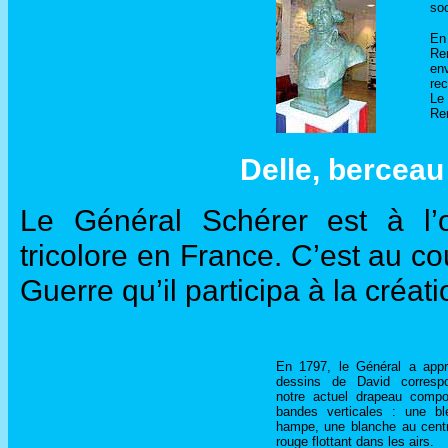
soc
En
Rem
en
rec
Le
Rem
Delle, berceau
Le Général Schérer est à l’o
tricolore en France. C’est au c
Guerre qu’il participa à la créat
En 1797, le Général a appr
dessins de David corresp
notre actuel drapeau comp
bandes verticales : une bl
hampe, une blanche au cent
rouge flottant dans les airs.