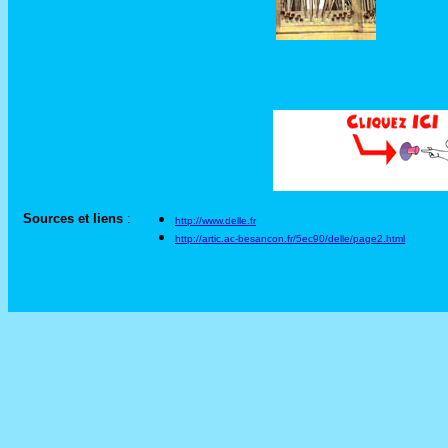
Sources et liens
:
http://www.delle.fr
http://artic.ac-besancon.fr/5ec90/delle/page2.html