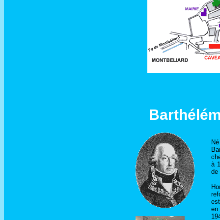
Barthélém
Né
Ba
che
à 1
de
Ho
ref
es
en
19