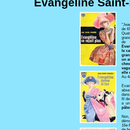
Evangéline Saint-
"Jea
de 6
Quat
gran
de 
Evan
le c
gran
un ai
chev
vagu
elle 
Au 4
Evan
abse
dans
fil 
a un
pâle
Non,
démo
16e-
de f