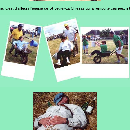
 C'est d'ailleurs l'équipe de St Légier-La Chiésaz qui a remporté ces jeux int