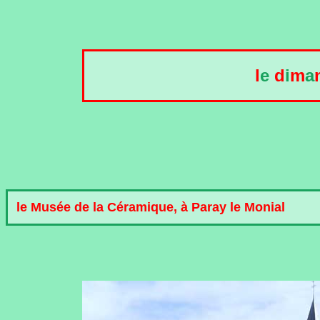
l
e
d
i
m
a
le Musée de la Céramique, à Paray le Monial