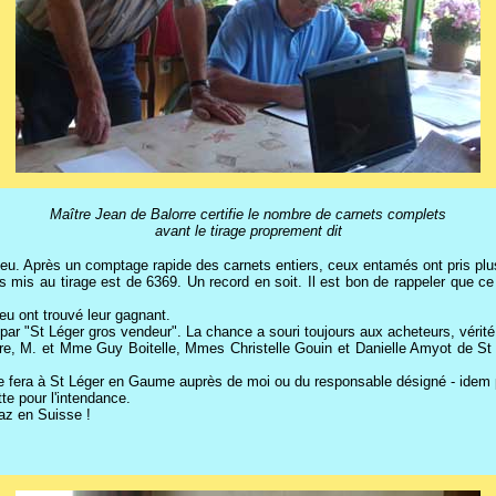
Maître Jean de Balorre certifie le nombre de carnets complets
avant le tirage proprement dit
lieu. Après un comptage rapide des carnets entiers, ceux entamés ont pris pl
ets mis au tirage est de 6369. Un record en soit. Il est bon de rappeler que 
jeu ont trouvé leur gagnant.
t par "St Léger gros vendeur". La chance a souri toujours aux acheteurs, vérité
rre, M. et Mme Guy Boitelle, Mmes Christelle Gouin et Danielle Amyot de St
 se fera à St Léger en Gaume auprès de moi ou du responsable désigné - idem 
te pour l'intendance.
az en Suisse !