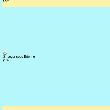
(35)
St Léger sous Brienne
(10)