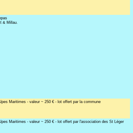
repas
t & Millau.
lpes Maritimes - valeur ~ 250 € - lot offert par la commune
es Maritimes - valeur ~ 250 € - lot offert par l'association des St Léger