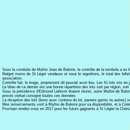
Sous la conduite de Maître Jean de Balorre, le contrôle de la tombola a eu 
Malgré moins de St Léger vendeurs et nous le regrettons, le total des bill
association.
Contrôle fait, le tirage, proprement dit pouvait avoir lieu. Les 61 lots mis en 
Le bilan de ce dernier est une bonne répartition des lots soit par région, soi
Sous la présidence d'Edmond Lelièvre étaient réunis, outre Maître de Balo
procès verbal consigne toutes ces données.
La réception des lots (bons avec contenu du lot, paniers garnis ou autres)
Mes remerciements vont à Maître de Balorre pour sa disponibilité, et à Colet
Prochain rendez-vous en 2017 pour les futurs gagnants à St Légier la Chiés