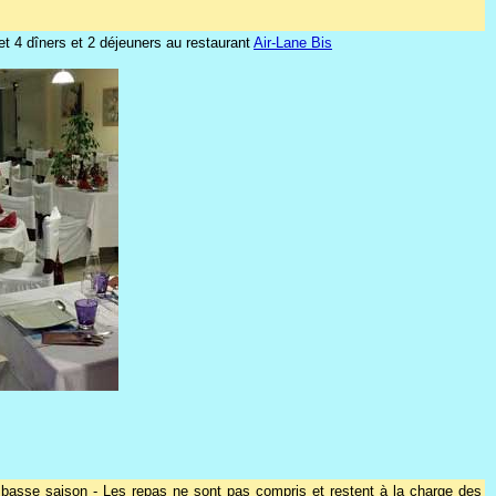
et 4 dîners et 2 déjeuners au restaurant
Air-Lane Bis
asse saison - Les repas ne sont pas compris et restent à la charge des