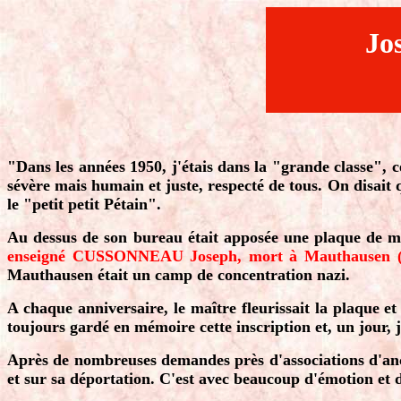
Jo
"Dans les années 1950, j'étais dans la "grande classe", c
sévère mais humain et juste, respecté de tous. On disait q
le "petit petit Pétain".
Au dessus de son bureau était apposée une plaque de marb
enseigné CUSSONNEAU Joseph, mort à Mauthausen (A
Mauthausen était un camp de concentration nazi.
A chaque anniversaire, le maître fleurissait la plaque e
toujours gardé en mémoire cette inscription et, un jour, j
Après de nombreuses demandes près d'associations d'ancien
et sur sa déportation. C'est avec beaucoup d'émotion et d