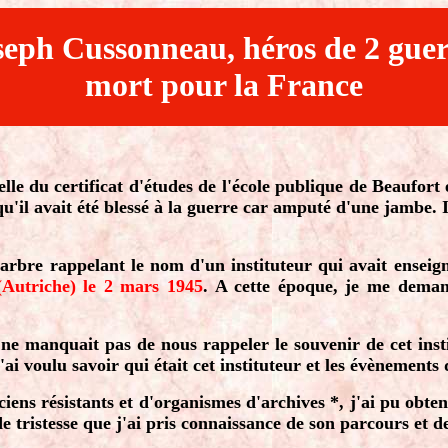
seph Cussonneau, héros de 2 guer
mort pour la France
elle du certificat d'études de l'école publique de Beaufor
u'il avait été blessé à la guerre car amputé d'une jambe. I
re rappelant le nom d'un instituteur qui avait enseigné d
utriche) le 2 mars 1945
. A cette époque, je me demanda
t ne manquait pas de nous rappeler le souvenir de cet inst
'ai voulu savoir qui était cet instituteur et les évènements
s résistants et d'organismes d'archives *, j'ai pu obtenir 
e tristesse que j'ai pris connaissance de son parcours et d