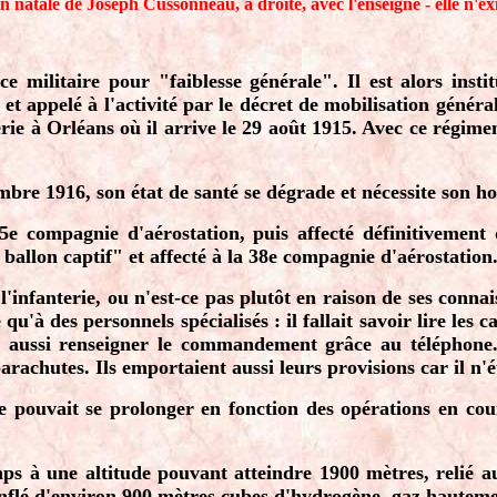
n natale de Joseph Cussonneau, à droite, avec l'enseigne - elle n'exi
ce militaire pour "faiblesse générale". Il est alors inst
t appelé à l'activité par le décret de mobilisation général
ie à Orléans où il arrive le 29 août 1915. Avec ce régimen
bre 1916, son état de santé se dégrade et nécessite son hos
 45e compagnie d'aérostation, puis affecté définitiveme
 ballon captif" et affecté à la 38e compagnie d'aérostation
 l'infanterie, ou n'est-ce pas plutôt en raison de ses connais
u'à des personnels spécialisés : il fallait savoir lire les c
it aussi renseigner le commandement grâce au téléphone
arachutes. Ils emportaient aussi leurs provisions car il n'
ude pouvait se prolonger en fonction des opérations en cou
emps à une altitude pouvant atteindre 1900 mètres, relié a
gonflé d'environ 900 mètres cubes d'hydrogène, gaz hautem