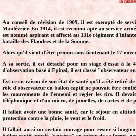
la maiso
Au conseil de révision de 1909, il est exempté de servi
Maulévrier. En 1914, il est reconnu apte au service armé e
est nommé aspirant et affecté au 131e régiment d'infanter
bataille des Flandres et de la Somme.
Alors qu'il vient d'être promu sous-lieutenant le 17 novem
A sa sortie, il est détaché pour un stage d'essai à la
d'observation basé à Epinal, il est classé "observateur en
Est-ce en raison de son état de santé qu'il a été retiré de
rôle d'observateur en ballon captif ne pouvait être confié q
les mouvements de l'ennemi et régler les tirs. Il deva
téléphonique et d'un micro, de jumelles, de cartes et de p
Il fallait avoir une bonne santé, car le séjour en altit
protection contre la pluie, le vent et le froid.
Il fallait aussi un certain courage pour rester si longt
ballon captif appelé "saucisse" en raison de sa forme, 