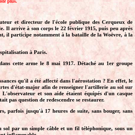
ste plus.
ituteur et directeur de l'école publique des Cerqueux de
e. Il arrive à son corps le 22 février 1915, puis peu après
t, il participe notamment à la bataille de la Woëvre, à la
pitalisation à Paris.
nt dans cette arme le 8 mai 1917. Détaché au 1er groupe
.
sances qu'il a été affecté dans l'aérostation ? En effet, le
artes d'état-major afin de renseigner l'artillerie au sol sur
. L'observateur et son aide étaient équipés d'un casque
était pas question de redescendre se restaurer.
rs, parfois jusqu'à 17 heures de suite, sans bouger, sans
u sol par un simple câble et un fil téléphonique, sous un
ent inflammable.