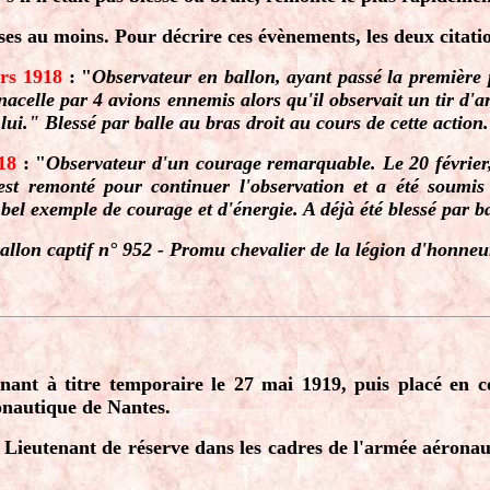
es au moins. Pour décrire ces évènements, les deux citation
rs 1918
: "
Observateur en ballon, ayant passé la première p
acelle par 4 avions ennemis alors qu'il observait un tir d'ar
 lui." Blessé par balle au bras droit au cours de cette action.
918
: "
Observateur d'un courage remarquable. Le 20 février,
est remonté pour continuer l'observation et a été soumis 
bel exemple de courage et d'énergie. A déjà été blessé par ba
allon captif n° 952 - Promu chevalier de la légion d'honneur
t à titre temporaire le 27 mai 1919, puis placé en cong
onautique de Nantes.
 Lieutenant de réserve dans les cadres de l'armée aéronauti