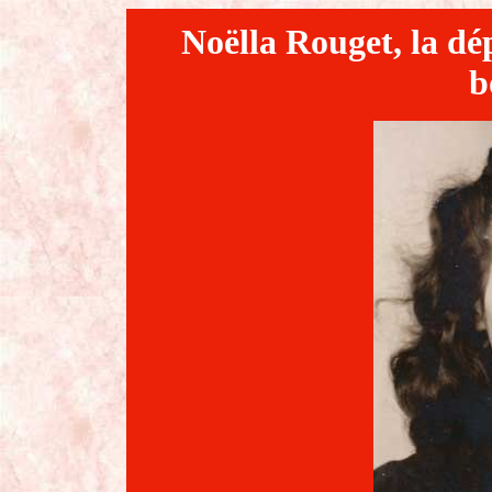
Noëlla Rouget, la dép
b