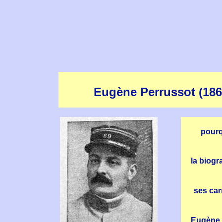
Eugène Perrussot (186
pourq
la biog
ses car
Eugène 