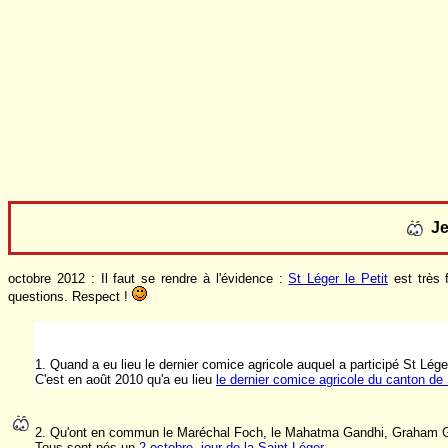
J
octobre 2012 : Il faut se rendre à l'évidence :
St Léger le Petit
est très 
questions. Respect !
1. Quand a eu lieu le dernier comice agricole auquel a participé St Léger
C'est en août 2010 qu'a eu lieu
le dernier comice agricole du canton d
2. Qu'ont en commun le Maréchal Foch, le Mahatma Gandhi, Graham G
Tous sont nés un
2 octobre, jour de la Saint Léger
.