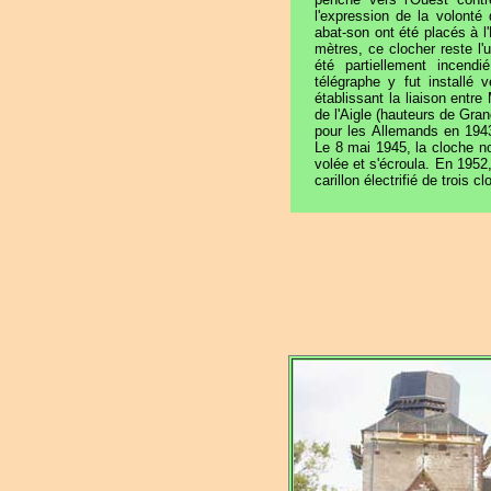
l'expression de la volonté
abat-son ont été placés à l'
mètres, ce clocher reste l'
été partiellement incend
télégraphe y fut installé
établissant la liaison entr
de l'Aigle (hauteurs de Gran
pour les Allemands en 194
Le 8 mai 1945, la cloche 
volée et s'écroula. En 1952
carillon électrifié de trois c