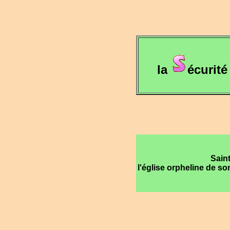
la
écurité
Sain
l'église orpheline de s