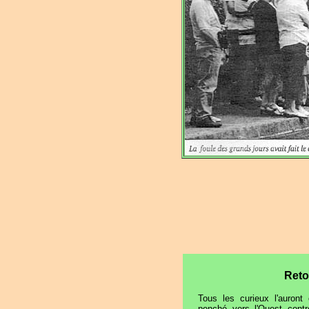
Reto
Tous les curieux l'auront 
penché vers l'Ouest contr