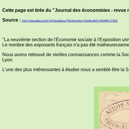
Cette page est tirée du "Journal des économistes - revue m
Source :
http://visualiseur.bnf.fr/Visualiseur?Destination=Gallica&O=NUMM-37892
"La neuvième section de l'Économie sociale à l'Exposition univ
Le nombre des exposants français n'a pas été malheureusement
Nous avons retrouvé de vieilles connaissances comme la Soci
Lyon.
L'une des plus intéressantes à étudier nous a semblé être la 