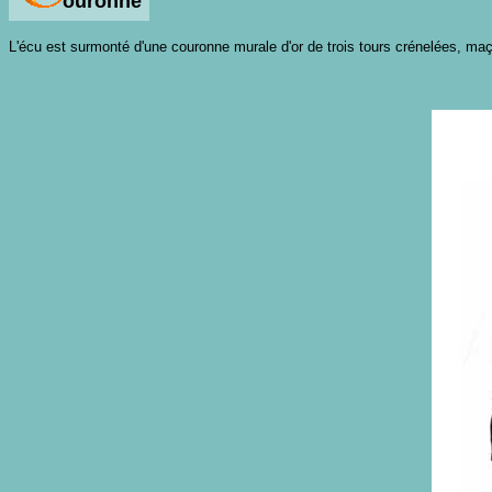
ouronne
L'écu est surmonté d'une couronne murale d'or de trois tours crénelées, maço