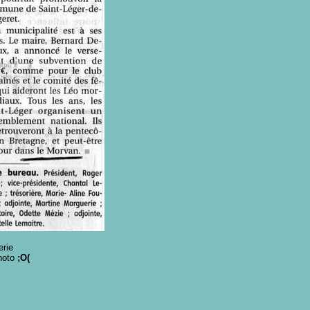
erie
photo
;O(