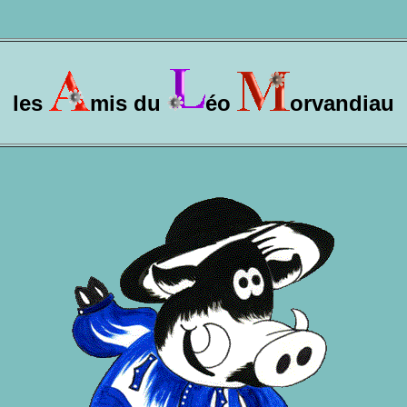
les
mis du
éo
orvandiau