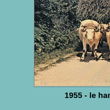
1955 - le h