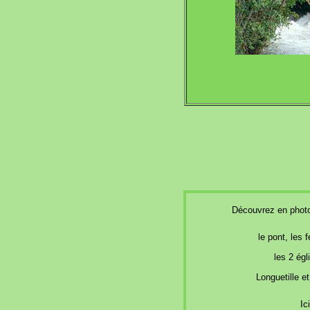
Découvrez en pho
le pont, les 
les 2 égl
Longuetille et
Ic