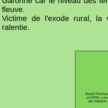
Garonne car le niveau des ter
fleuve.
Victime de l'exode rural, la 
ralentie.
Benoît Ponchar
en 93/94, a re
des habitants 