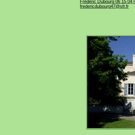
Frédéric Dubourg 06 15 04 
fredericdubourg47@sfr.fr