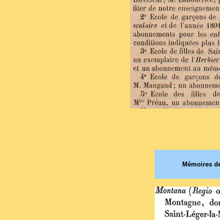
Mémoires de 