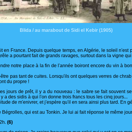
Blida / au marabout de Sidi el Kebir (1905)
it en France. Depuis quelque temps, en Algérie, le soleil n'est p
êle a pourtant fait de grands ravages, surtout dans la vigne qui 
 prendre notre place à la fin de l'année boiront encore du vin à b
-être pas tant de cuites. Lorsqu'ils ont quelques verres de chrab
ont du propre !
 jours de prêt, il y a du nouveau : le sabre se fait souvent se
 a des sidis à qui l'on donne trois francs tous les cinq jours...
itude de m'enivrer, et j'espère qu'il en sera ainsi plus tard. En g
e Bégrolles, qui est au Tonkin. Je lui ai fait réponse le même jour
 2h.
(6)