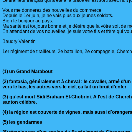
Le tirailleur français qui a été à la place en est sorti avec hu
Vous me donnerez des nouvelles du commerce.
Depuis le 1er juin, je ne vais plus aux jeunes soldats.
Bien le bonjour au pays.
Ma santé est toujours bonne et je désire que la vôtre soit de 
En attendant de vos nouvelles, je suis votre fils et frère qui vo
Baudry Valentin
1er régiment de tirailleurs, 2e bataillon, 2e compagnie, Cherche
(1) un Grand Marabout
(2) fantasia, généralement à cheval : le cavalier, armé d'u
vers le bas, les autres vers le ciel, ça fait un bruit d'enfer
(3) qu'est mort Sidi Braham El-Ghobrini. A l'est de Cherch
santon célèbre.
(4) la région est couverte de vignes, mais aussi d'orangers
(5) les gendarmes