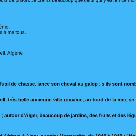
it jours de prison. Je crains beaucoup que celui qui y est en ce m
même.
us aime tous.
ll, Algérie
n fusil de chasse, lance son cheval au galop ; s'ils sont nomb
ell, très belle ancienne ville romaine, au bord de la mer, 
 ; autour d'Alger, beaucoup de jardins, des fruits et des lé