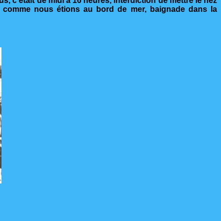
 c'était de midi à 16 heures, interdiction de mettre le nez
et, comme nous étions au bord de mer, baignade dans la