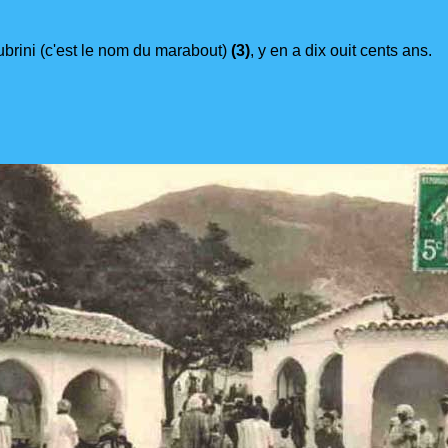
ubrini (c'est le nom du marabout)
(3)
, y en a dix ouit cents ans.