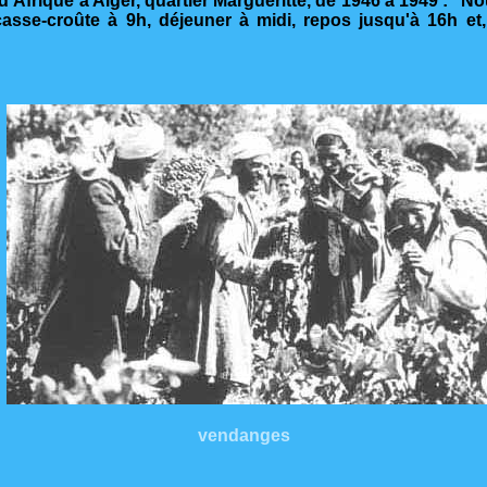
frique à Alger, quartier Margueritte, de 1946 à 1949 : "Nous,
 casse-croûte à 9h, déjeuner à midi, repos jusqu'à 16h 
vendanges