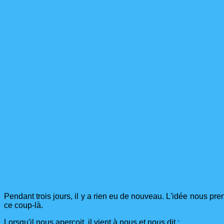
Pendant trois jours, il y a rien eu de nouveau. L'idée nous pren
ce coup-là.
Lorsqu'il nous aperçoit, il vient à nous et nous dit :