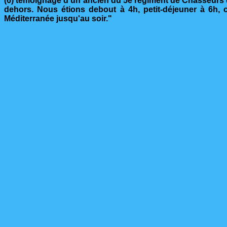
(6) témoignage d'un ancien du 5e régiment de Chasseurs d'A
dehors. Nous étions debout à 4h, petit-déjeuner à 6h,
Méditerranée jusqu'au soir."