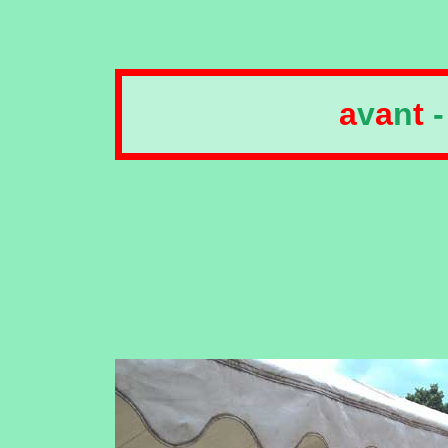
a
v
a
n
t