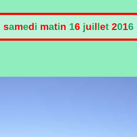
s
a
m
e
d
i
m
a
t
i
n
1
6
j
u
i
l
l
e
t
2
0
1
6