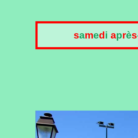
s
a
m
e
d
i
a
p
r
è
s