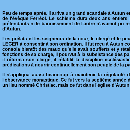
Peu de temps après, il arriva un grand scandale à Autun en
de l'évêque Ferréol. Le schisme dura deux ans entiers
prétendants ni le bannissement de l'autre n'avaient pu r
d'Autun.
Les prélats et les seigneurs de la cour, le clergé et le p
LEGER à consentir à son ordination. Il fut reçu à Autun c
consola bientôt des maux qu'elle avait soufferts et y réta
fonctions de sa charge, il pourvut à la subsistance des pau
il réforma son clergé, il rétablit la discipline ecclésia
prédications à nourrir continuellement son peuple de la pa
Il s'appliqua aussi beaucoup à maintenir la régularité 
l'observance monastique. Ce fut vers la septième année d
un lieu nommé Christiac, mais ce fut dans l'église d'Autun