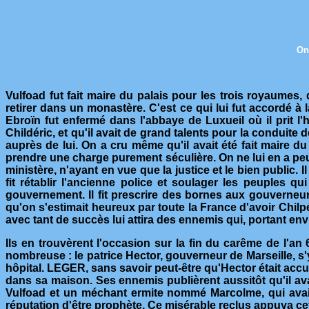
On
Vulfoad fut fait maire du palais pour les trois royaumes
retirer dans un monastère. C'est ce qui lui fut accordé à
Ebroïn fut enfermé dans l'abbaye de Luxueil où il prit 
Childéric, et qu'il avait de grand talents pour la conduite 
auprès de lui. On a cru même qu'il avait été fait maire 
prendre une charge purement séculière. On ne lui en a peut
ministère, n'ayant en vue que la justice et le bien public. 
fit rétablir l'ancienne police et soulager les peuples qu
gouvernement. Il fit prescrire des bornes aux gouverneurs 
qu'on s'estimait heureux par toute la France d'avoir Chilpé
avec tant de succès lui attira des ennemis qui, portant envie
Ils en trouvèrent l'occasion sur la fin du carême de l'an 
nombreuse : le patrice Hector, gouverneur de Marseille, s
hôpital. LEGER, sans savoir peut-être qu'Hector était accu
dans sa maison. Ses ennemis publièrent aussitôt qu'il avai
Vulfoad et un méchant ermite nommé Marcolme, qui avait 
réputation d'être prophète. Ce misérable reclus appuya cet