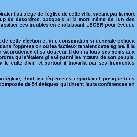
ent au siège de l'église de cette ville, vacant par la mort
oup de désordres, auxquels ni la mort même de l'un des
n d'apaiser ces troubles en choisissant LEGER pour évêque
t de cette élection et une conspiration si générale obligea
 l'oppression où les factieux tenaient cette église. Il la
 par sa prudence et sa douceur. Il donna tous ses soins aux
ésordres qui s'étaient glissé parmi les mœurs de son peuple,
 le culte divin et surtout il travailla par ses fréquentes
son église, dont les règlements regardaient presque tous
t composée de 54 évêques qui tinrent leurs conférences en