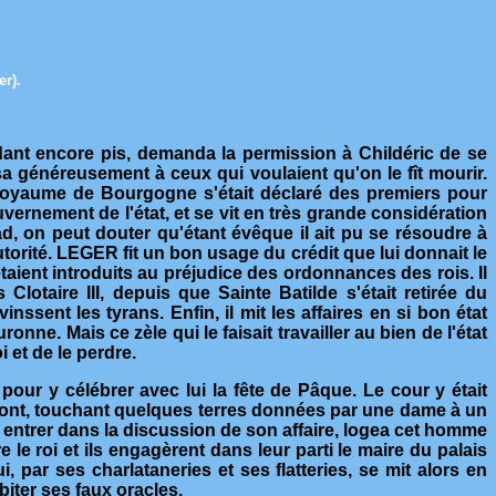
r).
ndant encore pis, demanda la permission à Childéric de se
sa généreusement à ceux qui voulaient qu'on le fît mourir.
u royaume de Bourgogne s'était déclaré des premiers pour
ouvernement de l'état, et se vit en très grande considération
d, on peut douter qu'étant évêque il ait pu se résoudre à
torité. LEGER fit un bon usage du crédit que lui donnait le
'étaient introduits au préjudice des ordonnances des rois. Il
Clotaire III, depuis que Sainte Batilde s'était retirée du
ssent les tyrans. Enfin, il mit les affaires en si bon état
ne. Mais ce zèle qui le faisait travailler au bien de l'état
i et de le perdre.
 pour y célébrer avec lui la fête de Pâque. Le cour y était
ermont, touchant quelques terres données par une dame à un
s entrer dans la discussion de son affaire, logea cet homme
le roi et ils engagèrent dans leur parti le maire du palais
ar ses charlataneries et ses flatteries, se mit alors en
iter ses faux oracles.