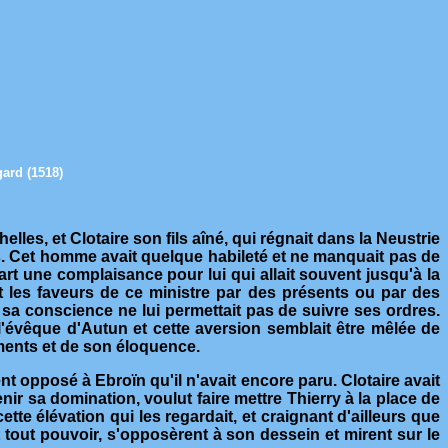
gard (1518)
les, et Clotaire son fils aîné, qui régnait dans la Neustrie
ais. Cet homme avait quelque habileté et ne manquait pas de
part une complaisance pour lui qui allait souvent jusqu'à la
t les faveurs de ce ministre par des présents ou par des
sa conscience ne lui permettait pas de suivre ses ordres.
t l'évêque d'Autun et cette aversion semblait être mêlée de
nements et de son éloquence.
nt opposé à Ebroïn qu'il n'avait encore paru. Clotaire avait
nir sa domination, voulut faire mettre Thierry à la place de
tte élévation qui les regardait, et craignant d'ailleurs que
t tout pouvoir, s'opposèrent à son dessein et mirent sur le