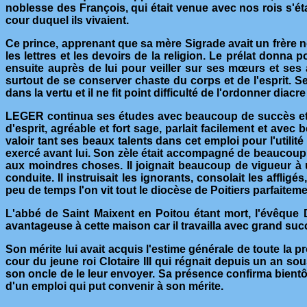
noblesse des François, qui était venue avec nos rois s'étab
cour duquel ils vivaient.
Ce prince, apprenant que sa mère Sigrade avait un frère no
les lettres et les devoirs de la religion. Le prélat donna 
ensuite auprès de lui pour veiller sur ses mœurs et ses a
surtout de se conserver chaste du corps et de l'esprit. Ses
dans la vertu et il ne fit point difficulté de l'ordonner diacr
LEGER continua ses études avec beaucoup de succès et il se
d'esprit, agréable et fort sage, parlait facilement et avec 
valoir tant ses beaux talents dans cet emploi pour l'utilité
exercé avant lui. Son zèle était accompagné de beaucoup de 
aux moindres choses. Il joignait beaucoup de vigueur à u
conduite. Il instruisait les ignorants, consolait les affli
peu de temps l'on vit tout le diocèse de Poitiers parfaiteme
L'abbé de Saint Maixent en Poitou étant mort, l'évêque 
avantageuse à cette maison car il travailla avec grand succ
Son mérite lui avait acquis l'estime générale de toute la
cour du jeune roi Clotaire III qui régnait depuis un an sou
son oncle de le leur envoyer. Sa présence confirma bientôt
d'un emploi qui put convenir à son mérite.