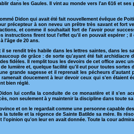
lir dans les Gaules. Il vint au monde vers l'an 616 et ses p
mmé Didon qui avait été fait nouvellement évêque de Poitier
pour précepteur à son neveu un prêtre très savant et fort ve
ctions, et comme il souhaitait fort de l'avoir pour succes
 instructions firent tout l'effet qu'il en pouvait espérer ; 
e à l'âge de 20 ans.
 rendit très habile dans les lettres saintes, dans les sacrés
beaucoup de grâce : de sorte qu'ayant été fait archidiacre de 
 des fidèles. Il remplit tous les devoirs de cet office avec un
lumière et, quelque facilité qu'il eut pour toutes sortes d'
ne grande sagesse et il reprenait les pécheurs d'autant pl
gés, ramenait doucement à leur devoir ceux qui s'en étaient 
nt bien réglé.
Didon lui confia la conduite de ce monastère et il s'en a
ès, non seulement à y maintenir la discipline dans toute sa 
 province et on le regardait comme une personne capable des
s la tutelle et la régence de Sainte Batilde sa mère. Ils rés
 l'opinion qu'on leur en avait donnée. Toute la cour admira s