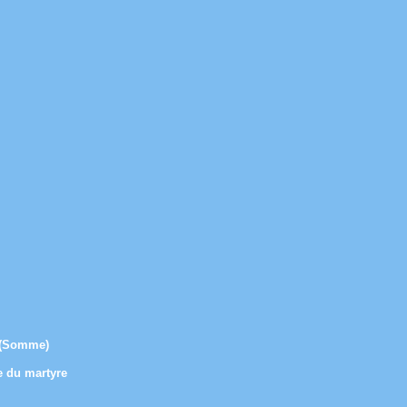
e (Somme)
e du martyre