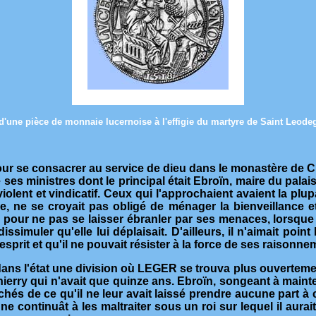
d'une pièce de monnaie lucernoise à l'effigie du martyre de Saint Leode
pour se consacrer au service de dieu dans le monastère de Chel
e ses ministres dont le principal était Ebroïn, maire du pal
violent et vindicatif. Ceux qui l'approchaient avaient la plu
, ne se croyait pas obligé de ménager la bienveillance e
é pour ne pas se laisser ébranler par ses menaces, lorsque 
ssimuler qu'elle lui déplaisait. D'ailleurs, il n'aimait poin
l'esprit et qu'il ne pouvait résister à la force de ses raison
a dans l'état une division où LEGER se trouva plus ouverteme
 Thierry qui n'avait que quinze ans. Ebroïn, songeant à mainte
és de ce qu'il ne leur avait laissé prendre aucune part à ce
ne continuât à les maltraiter sous un roi sur lequel il aurai