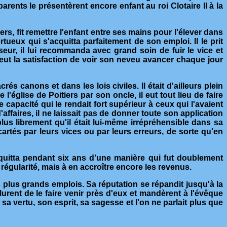
arents le présentèrent encore enfant au roi Clotaire II à la
s, fit remettre l'enfant entre ses mains pour l'élever dans
rtueux qui s'acquitta parfaitement de son emploi. Il le prit
seur, il lui recommanda avec grand soin de fuir le vice et
il eut la satisfaction de voir son neveu avancer chaque jour
 canons et dans les lois civiles. Il était d'ailleurs plein
l'église de Poitiers par son oncle, il eut tout lieu de faire
e capacité qui le rendait fort supérieur à ceux qui l'avaient
affaires, il ne laissait pas de donner toute son application
us librement qu'il était lui-même irrépréhensible dans sa
écartés par leurs vices ou par leurs erreurs, de sorte qu'en
cquitta pendant six ans d'une manière qui fut doublement
régularité, mais à en accroître encore les revenus.
 plus grands emplois. Sa réputation se répandit jusqu'à la
olurent de le faire venir près d'eux et mandèrent à l'évêque
a vertu, son esprit, sa sagesse et l'on ne parlait plus que