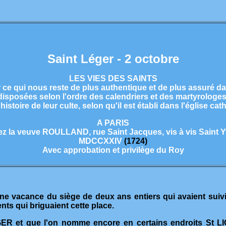
Saint Léger - 2 octobre
LES VIES DES SAINTS
e qui nous reste de plus authentique et de plus assuré dan
disposées selon l'ordre des calendriers et des martyrologes
'histoire de leur culte, selon qu'il est établi dans l'église cat
A PARIS
z la veuve ROULLAND, rue Saint Jacques, vis à vis Saint 
MDCCXXIV
(1724)
Avec approbation et privilège du Roy
ne vacance du siège de deux ans entiers qui avaient suivi l
nts qui briguaient cette place.
R et que l'on nomme encore en certains endroits St LI