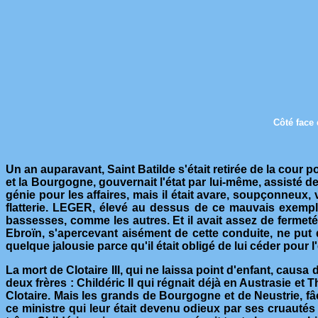
Côté face 
Un an auparavant, Saint Batilde s'était retirée de la cour 
et la Bourgogne, gouvernait l'état par lui-même, assisté d
génie pour les affaires, mais il était avare, soupçonneux, 
flatterie. LEGER, élevé au dessus de ce mauvais exemple
bassesses, comme les autres. Et il avait assez de fermet
Ebroïn, s'apercevant aisément de cette conduite, ne put di
quelque jalousie parce qu'il était obligé de lui céder pour 
La mort de Clotaire III, qui ne laissa point d'enfant, caus
deux frères : Childéric II qui régnait déjà en Austrasie et
Clotaire. Mais les grands de Bourgogne et de Neustrie, fâch
ce ministre qui leur était devenu odieux par ses cruautés 