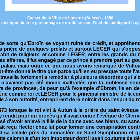
Cachet de la Ville de Lucerne (Suisse) - 1386
 distingue bien le personnage de droite crevant l'oeil de Leodegard (Lége
, de sorte qu'Ebroïn se voyant ruiné de crédit, et appréhe
 la prière de quelques prélats et surtout LEGER qui s'oppo
l'habit de religieux, et comme LEGER, entre les grands d
des affaires, il fut engagé par ce prince à prendre part au g
du palais, mais outre ce que nous avons remarqué de Vulfoa
-être donné le titre que parce qu'il en eu presque toute l'au
Il travailla fortement à remédier à plusieurs désordres qui s
i n'avaient pas été moins maltraités que la noblesse sous 
de provinces, de peur qu'à l'exemple d'Ebroïn, ils en devin
ric comme roi et LEGER pour le principal ministre de la couron
 à son autorité, entreprirent de le noircir dans l'esprit du ro
673 lorsque le roi vint à Autun à la prière du saint évêque
'y rendit pour un procès qu'il avait contre l'évêque de Cl
sé d'avoir enlevé la fille de la dame avec ses biens, ou san
t reçu Hector chez lui pour former une conspiration contre 
sa cellule près du monastère de Saint Symphorien et qui, p
te calomnie d'un ton imposteur dont il avait coutume de déb