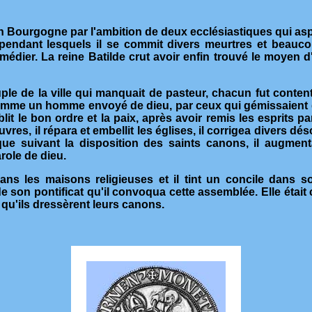
 Bourgogne par l'ambition de deux ecclésiastiques qui aspirai
 pendant lesquels il se commit divers meurtres et beauc
emédier. La reine Batilde crut avoir enfin trouvé le moye
euple de la ville qui manquait de pasteur, chacun fut conten
omme un homme envoyé de dieu, par ceux qui gémissaient dans
blit le bon ordre et la paix, après avoir remis les esprits
vres, il répara et embellit les églises, il corrigea divers d
stique suivant la disposition des saints canons, il augmenta
role de dieu.
dans les maisons religieuses et il tint un concile dans 
e son pontificat qu'il convoqua cette assemblée. Elle étai
 qu'ils dressèrent leurs canons.